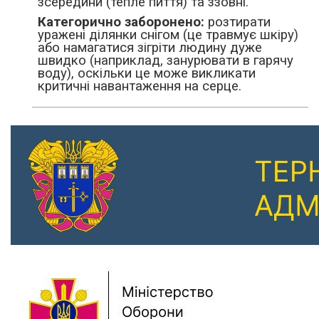
зсередини (тепле пиття) та ззовні.
Категорично заборонено:
розтирати
уражені ділянки снігом (це травмує шкіру)
або намагатися зігріти людину дуже
швидко (наприклад, занурювати в гарячу
воду), оскільки це може викликати
критичні навантаження на серце.
Previous
Next