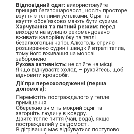
Відповідний одяг:
використовуйте
принцип багатошаровості, носіть просторе
взуття з теплими устілками. Одяг та
взуття обов'язково мають бути сухими.
Харчування та питний режим:
перед
виходом на вулицю рекомендовано
вживати калорійну їжу та теплі
безалкогольні напої. Алкоголь сприяє
розширенню судин і швидкій втраті тепла,
тому його вживання на морозі
заборонено.
Рухова активність:
не стійте на місці.
Якщо відчуваєте холод — рухайтесь, щоб
відновити кровообіг.
Дії при переохолодженні (перша
допомога):
Перемістіть постраждалого у тепле
приміщення.
Обережно зніміть мокрий одяг та
загорніть людину в ковдру.
Дайте тепле пиття (чай, вода), якщо
постраждалий у свідомості.
Відігрівання має відбуватися поступово: