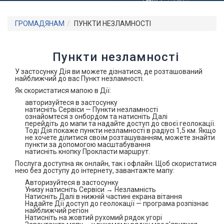
ГРОМАДЯНАМ
ПУНКТИ НЕЗЛАМНОСТІ
Пункти незламності
У застосунку Дія ви можете дізнатися, де розташований
найближчий до вас Пункт незламності.
Як скористатися мапою в Дії:
авторизуйтеся в застосунку
натисніть Сервіси — Пункти незламності
ознайомтеся з онбордом та натисніть Далі
перейдіть до мапи та надайте доступ до своєї геолокації.
Тоді Дія покаже пункти незламності в радіусі 1,5 км. Якщо
не хочете ділитися своїм розташуванням, можете знайти
пункти за допомогою масштабування
натисніть кнопку Прокласти маршрут.
Послуга доступна як онлайн, так і офлайн. Щоб скористатися
нею без доступу до інтернету, завантажте мапу:
Авторизуйтеся в застосунку
Унизу натисніть Сервіси → Незламність
Натисніть Далі в нижній частині екрана вітання
Надайте Дії доступ до геолокації — програма розпізнає
найближчий регіон
Натисніть на жовтий рухомий рядок угорі