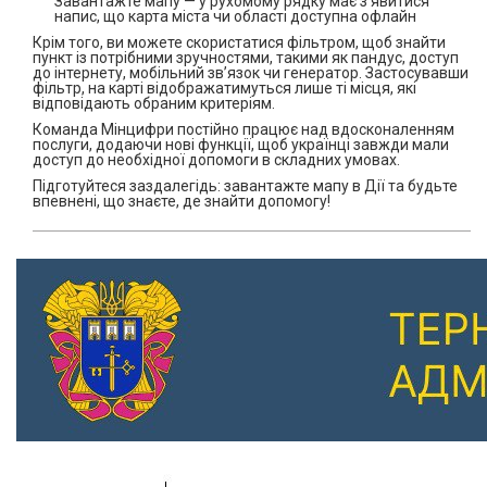
Завантажте мапу — у рухомому рядку має з'явитися
напис, що карта міста чи області доступна офлайн
Крім того, ви можете скористатися фільтром, щоб знайти
пункт із потрібними зручностями, такими як пандус, доступ
до інтернету, мобільний зв’язок чи генератор. Застосувавши
фільтр, на карті відображатимуться лише ті місця, які
відповідають обраним критеріям.
Команда Мінцифри постійно працює над вдосконаленням
послуги, додаючи нові функції, щоб українці завжди мали
доступ до необхідної допомоги в складних умовах.
Підготуйтеся заздалегідь: завантажте мапу в Дії та будьте
впевнені, що знаєте, де знайти допомогу!