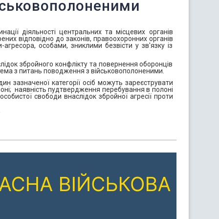
йськовополоненими
ації діяльності центральних та місцевих органів
ених відповідно до законів, правоохоронних органів
агресора, особами, зниклими безвісти у зв'язку із
лідок збройного конфлікту та повернення оборонців
стема з питань поводження з військовополоненими.
н зазначеної категорії осіб можуть зареєструвати
олоні; наявність пудтвердження перебування в полоні
собистої свободи внаслідок збройної агресії проти
/