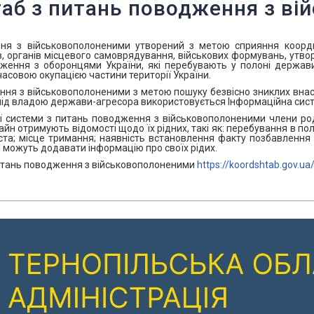
аб з питань поводження з ві
я з військовополоненими утворений з метою сприяння координ
, органів місцевого самоврядування, військових формувань, утвор
ження з оборонцями України, які перебувають у полоні держави-
асовою окупацією частини території України.
ня з військовополоненими з метою пошуку безвісно зниклих внас
ь під владою держави-агресора використовується Інформаційна си
 системи з питань поводження з військовополоненими члени роди
айн отримують відомості щодо їх рідних, такі як: перебування в п
та; місце тримання; наявність встановлення факту позбавлення о
ни можуть додавати інформацію про своїх рідих.
питань поводження з військовополоненими
https://koordshtab.gov.ua