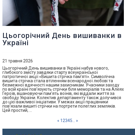
Цьогорічний День вишиванки в
Україні
21 травня 2026
Цьогорічний День вишиванки в Україні набув нового,
глибокого змісту завдяки старту всеукраїнської
патріотичної акції «Вишита стрічка пам'яті». Символічна
вишита стрічка стала втіленням всенародної любові та
безмежної вдячності нашим захисникам. Учасники заходу
по всій країні пов’язують стрічки біля меморіалів та на Алеях
Героїв, вшановуючи пам'ять воїнів, які віддали життя за
свободу України. Колектив департаменту також долучився
до цієї важливої ініціативи. У межах акції працівники
пов’язали вишиті стрічки на портрети полеглих земляків.
Цей простий, …
«
1
2
3
4
5
...
»